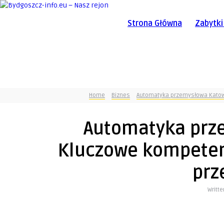
Strona Główna
Zabytki
Home
Biznes
Automatyka przemysłowa Katow
Automatyka prz
Kluczowe kompeten
prz
Writt