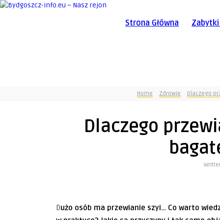
Strona Główna
Zabytki
Home
Zdrowie
Dlaczego pr
Dlaczego przewi
bagat
Writt
Dużo osób ma przewianie szyi… Co warto wiedzieć o tej kontuzji? Czym się ona zasadniczo cechuje