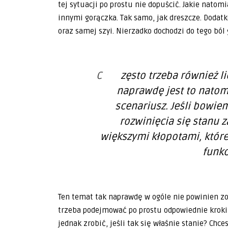
tej sytuacji po prostu nie dopuścić. Jakie natom
innymi gorączka. Tak samo, jak dreszcze. Dodat
oraz samej szyi. Nierzadko dochodzi do tego ból 
Często trzeba również liczyć się z zapaleniem zatok. Tak
naprawdę jest to natom
scenariusz. Jeśli bowi
rozwinięcia się stanu za
większymi kłopotami, które
funk
Ten temat tak naprawdę w ogóle nie powinien z
trzeba podejmować po prostu odpowiednie kroki,
jednak zrobić, jeśli tak się właśnie stanie? Ch