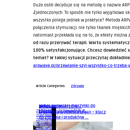
Dużo osób decyduje się na metodę o nazwie ARPw
Zjednoczonych. To sposób nie tylko wyjątkowo sk
wszystko polega jednak w praktyce? Metoda AR
połączenia stymulacji nie tylko tkanek miękkich
natomiast przekłada się na to, że efekty można
od razu przerywać terapii. Warto systematyczn
100% satysfakcjonujące. Chcesz dowiedzieć s
temat? W takiej sytuacji przeczytaj dokładni
arpwave.pl/przewianie-szyi-wszystko-co-trzeba-
Article Categories:
Zdrowie
Bydgoszcz
Bydgoszcz
Wszawica – Co Każdy Rodzic
Bydgoszcz
Dysfunkcja zwieracza Oddiego –
Powinien Wiedzieć o Tej ...
Wybór pierwszej maszynki do
ukryty problem zdro ...
Bydgoszcz
ZDROWIE
tatuażu – przewodnik d ...
Ergonomia w miejscu pracy – klucz
ZDROWIE
do zdrowia i produktyw ...
ZDROWIE
ZDROWIE
ZDROWIE