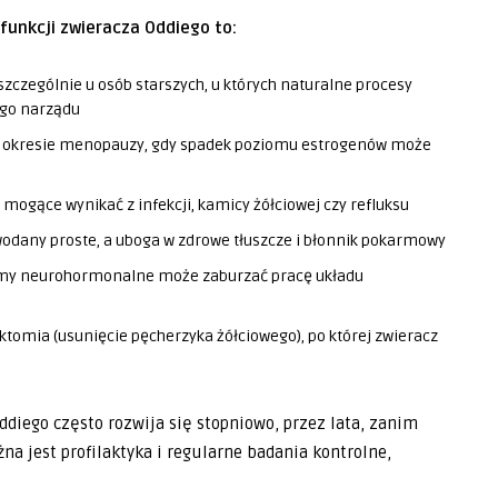
funkcji zwieracza Oddiego to:
zczególnie u osób starszych, u których naturalne procesy
ego narządu
w okresie menopauzy, gdy spadek poziomu estrogenów może
 mogące wynikać z infekcji, kamicy żółciowej czy refluksu
wodany proste, a uboga w zdrowe tłuszcze i błonnik pokarmowy
izmy neurohormonalne może zaburzać pracę układu
ktomia (usunięcie pęcherzyka żółciowego), po której zwieracz
ddiego często rozwija się stopniowo, przez lata, zanim
na jest profilaktyka i regularne badania kontrolne,