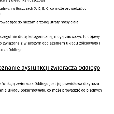
ące się biegunką tłuszczową
nych w tłuszczach (A, D, E, K), co może prowadzić do
i
prowadzące do niezamierzonej utraty masy ciała
szczególnie dietę ketogeniczną, mogą zauważyć te objawy
st to związane z większym obciążeniem układu żółciowego i
acza Oddiego.
oznanie dysfunkcji zwieracza Oddiego
funkcją zwieracza Oddiego jest jej prawidłowa diagnoza.
zenia układu pokarmowego, co może prowadzić do błędnych