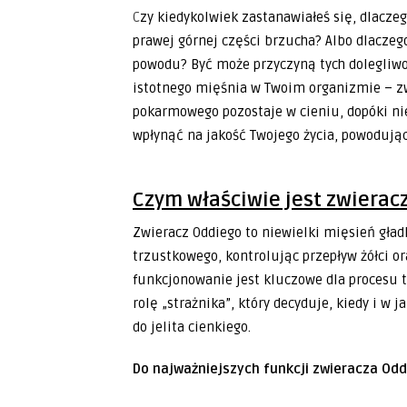
Czy kiedykolwiek zastanawiałeś się, dlaczego po zjedzeniu tłustego posiłku odczuwasz dyskomfort w
prawej górnej części brzucha? Albo dlaczeg
powodu? Być może przyczyną tych dolegliwoś
istotnego mięśnia w Twoim organizmie – zw
pokarmowego pozostaje w cieniu, dopóki n
wpłynąć na jakość Twojego życia, powodują
Czym właściwie jest zwieracz
Zwieracz Oddiego to niewielki mięsień gład
trzustkowego, kontrolując przepływ żółci 
funkcjonowanie jest kluczowe dla procesu t
rolę „strażnika”, który decyduje, kiedy i w
do jelita cienkiego.
Do najważniejszych funkcji zwieracza Odd