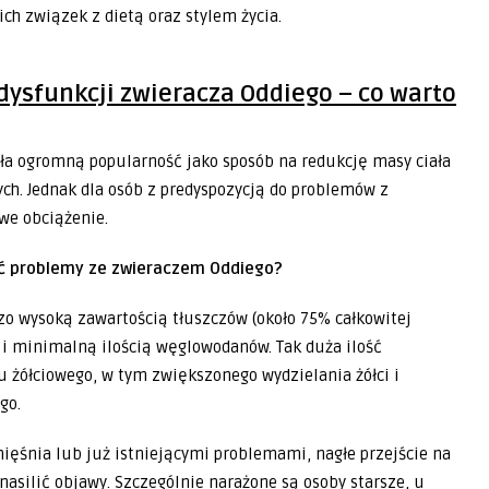
ich związek z dietą oraz stylem życia.
dysfunkcji zwieracza Oddiego – co warto
ała ogromną popularność jako sposób na redukcję masy ciała
ch. Jednak dla osób z predyspozycją do problemów z
we obciążenie.
ać problemy ze zwieraczem Oddiego?
zo wysoką zawartością tłuszczów (około 75% całkowitej
a i minimalną ilością węglowodanów. Tak duża ilość
 żółciowego, w tym zwiększonego wydzielania żółci i
go.
mięśnia lub już istniejącymi problemami, nagłe przejście na
asilić objawy. Szczególnie narażone są osoby starsze, u