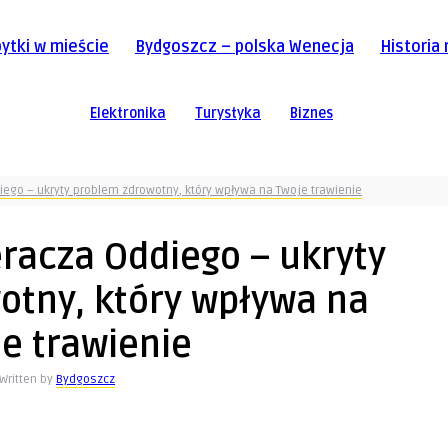
ytki w mieście
Bydgoszcz – polska Wenecja
Historia
Elektronika
Turystyka
Biznes
ego – ukryty problem zdrowotny, który wpływa na Twoje trawienie
racza Oddiego – ukryty
otny, który wpływa na
e trawienie
Written by
Bydgoszcz