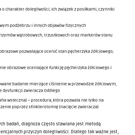
 charakter dolegliwości, ich związek z posiłkami, czynniki
awym podżebrzu i innych objawów fizycznych
enzymów wątrobowych, trzustkowych oraz markerów stanu
obrazowe pozwalające ocenić stan pęcherzyka żółciowego,
anie obrazowe oceniające funkcję pęcherzyka żółciowego i
wane badanie mierzące ciśnienie w przewodzie żółciowym,
e dysfunkcji zwieracza Oddiego
a wsteczna) – procedura, która pozwala nie tylko na
czenie poprzez sfinkterotomię (nacięcie zwieracza)
ych badań, diagnoza często stawiana jest metodą
ncjalnych przyczyn dolegliwości. Dlatego tak ważne jest,