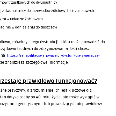
zymów trzustkowych do dwunastnicy
j z dwunastnicy do przewodów żółciowych i trzustkowych
ymi w układzie żółciowym
ólnie w odniesieniu do tłuszczów
idłowo, mówimy o jego dysfunkcji, która może prowadzić do
zątkowo trudnych do zdiagnozowania. Jeśli chcesz
j na
https://rehabilitacja-arpwave.pl/dysfunkcja-zwieracza-
zie znajdziesz szczegółowe informacje.
przestaje prawidłowo funkcjonować?
żne przyczyny, a zrozumienie ich jest kluczowe dla
ten dotyka osoby po 40. roku życia, ale może wystąpić w
spozycjami genetycznymi lub prowadzących nieprawidłowy