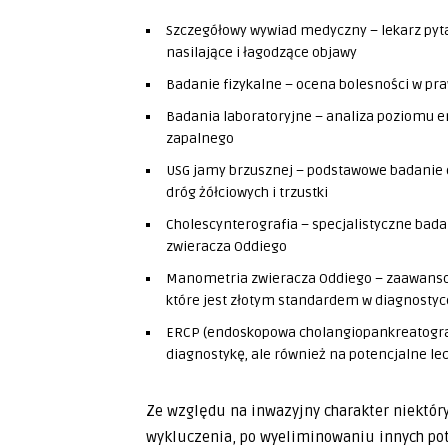
Szczegółowy wywiad medyczny – lekarz pyta o
nasilające i łagodzące objawy
Badanie fizykalne – ocena bolesności w pr
Badania laboratoryjne – analiza poziomu 
zapalnego
USG jamy brzusznej – podstawowe badanie 
dróg żółciowych i trzustki
Cholescynterografia – specjalistyczne bad
zwieracza Oddiego
Manometria zwieracza Oddiego – zaawanso
które jest złotym standardem w diagnostyc
ERCP (endoskopowa cholangiopankreatografi
diagnostykę, ale również na potencjalne le
Ze względu na inwazyjny charakter niektór
wykluczenia, po wyeliminowaniu innych pote